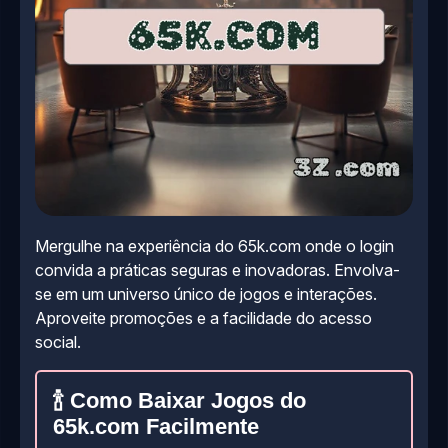
Mergulhe na experiência do 65k.com onde o login
convida a práticas seguras e inovadoras. Envolva-
se em um universo único de jogos e interações.
Aproveite promoções e a facilidade do acesso
social.
🍾 Como Baixar Jogos do
65k.com Facilmente