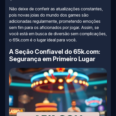
Não deixe de conferir as atualizações constantes,
pois novas joias do mundo dos games são
adicionadas regularmente, prometendo emoções
sem fim para os aficionados por jogar. Assim, se
você está em busca de diversão sem complicações,
o 65k.com é o lugar ideal para você.
A Seção Confiavel do 65k.com:
Segurança em Primeiro Lugar